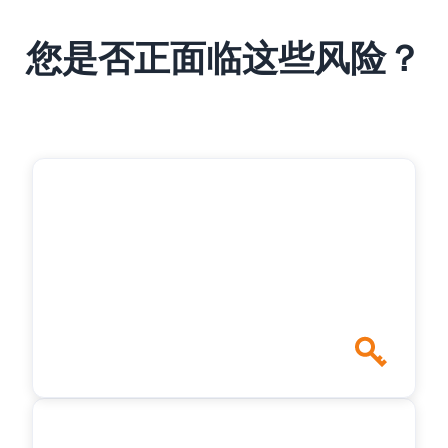
您是否正面临这些风险？
合同签订风险多，统一管理难度大
法律常识不足，合同签订风险多；
集团合同业务复杂，统一管理难度大；
合同履行无跟踪，消息反馈不及时。
查看详情 >